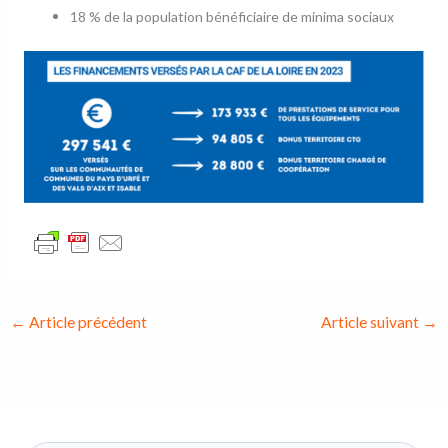
18 % de la population bénéficiaire de minima sociaux
←
Article précédent
Article suivant
→