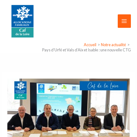
Aller
Panneau de gestion des cookies
au
contenu
Accueil
Notre actualité
Pays d’Urfé et Vals d’Aix et Isable : une nouvelle CTG