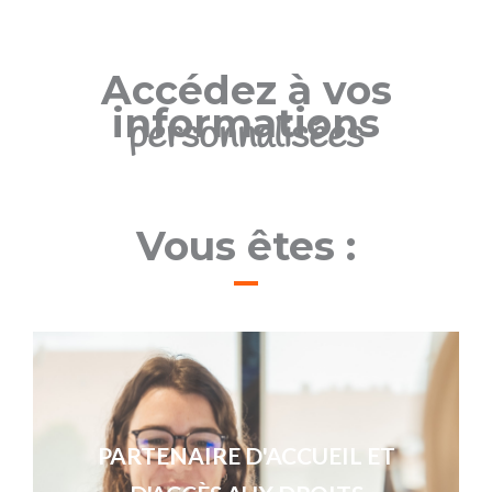
Accédez à vos
informations
personnalisées
Vous êtes :
PARTENAIRE D'ACCUEIL ET