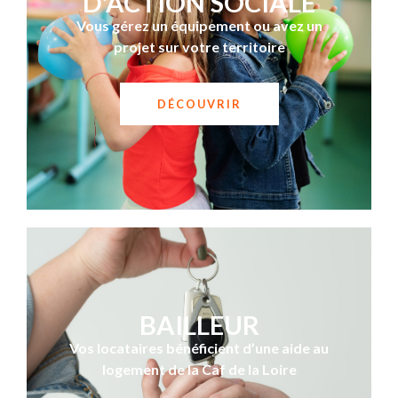
D'ACTION SOCIALE
Vous gérez un équipement ou avez un
projet sur votre territoire
DÉCOUVRIR
BAILLEUR
Vos locataires bénéficient d’une aide au
logement de la Caf de la Loire