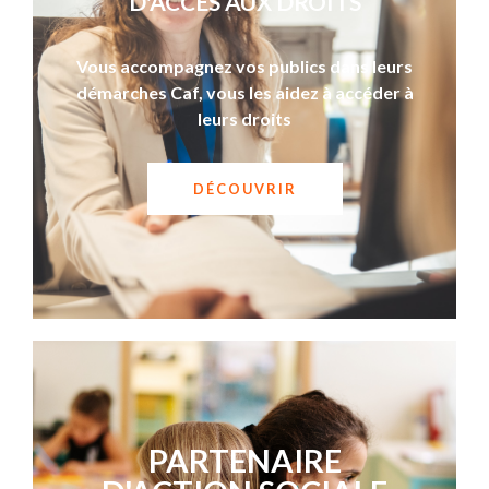
D'ACCÈS AUX DROITS
Vous accompagnez vos publics dans leurs
démarches Caf, vous les aidez à accéder à
leurs droits
DÉCOUVRIR
PARTENAIRE